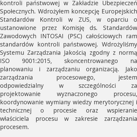
kontroli państwowej w Zakładzie Ubezpiecze
Społecznych. Wdrożyłem koncepcję Europejskic
Standardów Kontroli w ZUS, w oparciu 
ustanowione przez Komisję ds. Standardó
Zawodowych INTOSAI (PSC) całościowych ra
standardów kontroli państwowej. Wdrożyliśm
Systemu Zarządzania Jakością zgodny z norm
ISO 9001:2015, skoncentrowanego n
planowaniu i zarządzaniu organizacją. Jak
zarządzania procesowego, jeste
odpowiedzialny w szczególności z
projektowanie wyznaczonego procesu
koordynowanie wymiany wiedzy merytorycznej 
technicznej o procesie oraz wspierani
właściciela procesu w zakresie zarządzani
procesem.